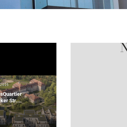
l 2025
sQuartier
er Str....