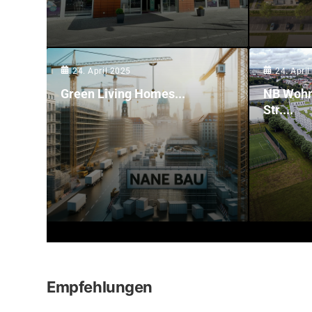
24. April 2025
24. Apri
Green Living Homes...
NB Wohn
Str....
Empfehlungen