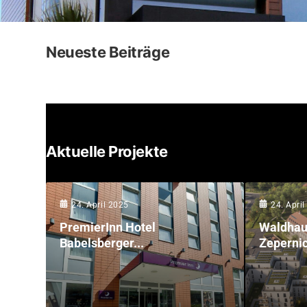
Neueste Beiträge
Aktuelle Projekte
24. April 2025
24. Apri
PremierInn Hotel
Waldhau
Babelsberger...
Zepernick